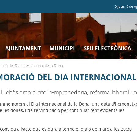
Dijous
,
8
de
A
AJUNTAMENT
MUNICIPI
SEU ELECTRÒNICA
ió del Dia Internacional de la Dona
ORACIÓ DEL DIA INTERNACIONAL
 Tehàs amb el títol "Emprenedoria, reforma laboral i con
commemorem el Dia Internacional de la Dona, una data d'homenatg
 les dones, i de reivindicació per continuar fent evidents les
convida a l'acte que es durà a terme el dia 8 de març a les 20:30