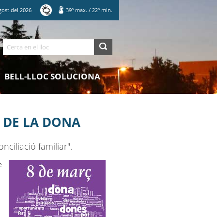
gost
del
2026
39
º max.
/
22
º min.
Cerca
BELL-LLOC SOLUCIONA
 DE LA DONA
ciliació familiar".
e