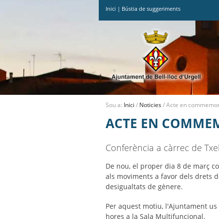
Inici
|
Bústia de suggeriments
Ves
al
contingut.
|
Salta
a
la
navegació
Sou a:
Inici
/
Noticies
/
Acte en commemorac
ACTE EN COMMEM
Conferència a càrrec de Txell
De nou, el proper dia 8 de març 
als moviments a favor dels drets de
desigualtats de gènere.
Per aquest motiu, l'Ajuntament us 
hores a la Sala Multifuncional.