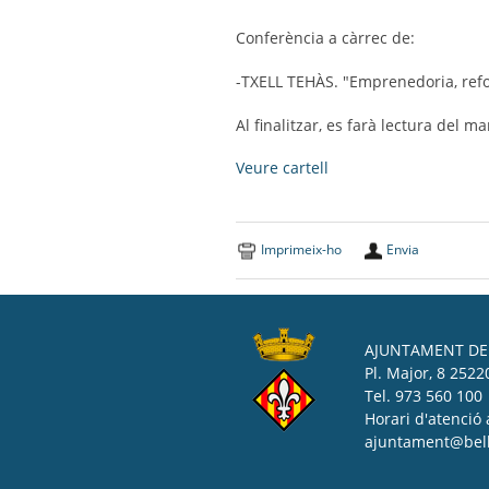
Conferència a càrrec de:
-TXELL TEHÀS. "Emprenedoria, refor
Al finalitzar, es farà lectura del 
Veure cartell
Imprimeix-ho
Envia
AJUNTAMENT DE 
Pl. Major, 8 25220
Tel. 973 560 100
Horari d'atenció 
ajuntament@bell-