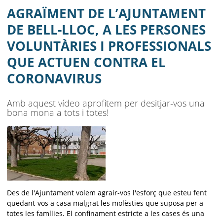
VOLUNTÀRIES I PROFESSIONALS QUE
AGRAÏMENT DE L’AJUNTAMENT
ACTUEN CONTRA EL CORONAVIRUS
DE BELL-LLOC, A LES PERSONES
VOLUNTÀRIES I PROFESSIONALS
AJUNTAMENT
QUE ACTUEN CONTRA EL
MUNICIPI
CORONAVIRUS
SEU ELECTRÒNICA
Amb aquest vídeo aprofitem per desitjar-vos una
BELL-LLOC SOLUCIONA
bona mona a tots i totes!
Des de l'Ajuntament volem agrair-vos l'esforç que esteu fent
quedant-vos a casa malgrat les molèsties que suposa per a
totes les famílies. El confinament estricte a les cases és una