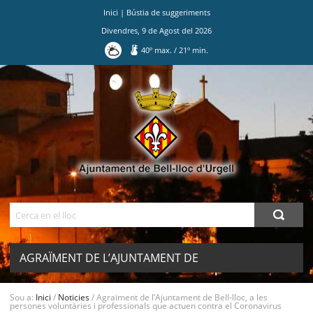
Inici
|
Bústia de suggeriments
Divendres
,
9
de
Agost
del
2026
40
º max.
/
21
º min.
Ves
al
contingut.
|
Salta
a
la
navegació
Cerca
AGRAÏMENT DE L’AJUNTAMENT DE
BELL-LLOC, A LES PERSONES
Sou a:
Inici
/
Noticies
/
Agraïment de l’Ajuntament de Bell-lloc, a les
MENU
persones voluntàries i professionals que actuen contra el Coronavirus