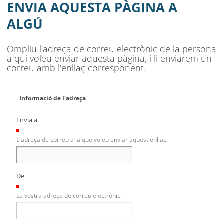
AJUNTAMENT
ENVIA AQUESTA PÀGINA A
ALGÚ
MUNICIPI
SEU ELECTRÒNICA
Ompliu l'adreça de correu electrònic de la persona
a qui voleu enviar aquesta pàgina, i li enviarem un
BELL-LLOC SOLUCIONA
correu amb l'enllaç corresponent.
Informació de l'adreça
Envia a
(Necessari)
L'adreça de correu a la que voleu enviar aquest enllaç.
De
(Necessari)
La vostra adreça de correu electrònic.