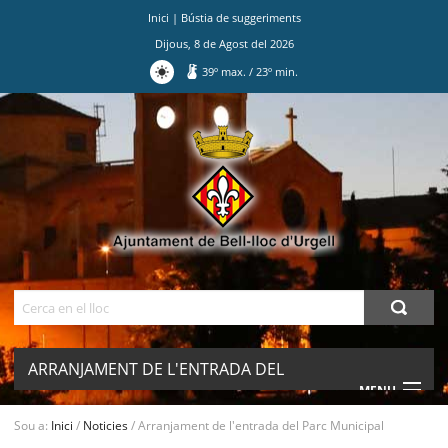
Inici
|
Bústia de suggeriments
Dijous
,
8
de
Agost
del
2026
39
º max.
/
23
º min.
Ves
al
contingut.
|
Salta
a
la
navegació
Cerca
ARRANJAMENT DE L'ENTRADA DEL
MENU
PARC MUNICIPAL
Sou a:
Inici
/
Noticies
/
Arranjament de l'entrada del Parc Municipal