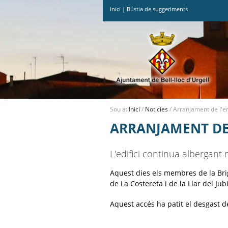
Inici
|
Bústia de suggeriments
Ves
al
contingut.
|
Salta
a
la
navegació
Sou a:
Inici
/
Noticies
/
Arranjament de l'e
ARRANJAMENT DE
L'edifici continua albergant
Aquest dies els membres de la Brig
de La Costereta i de la Llar del Jubi
Aquest accés ha patit el desgast 