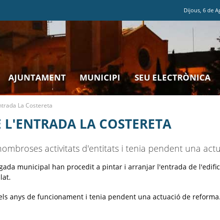
Dijous
,
6
de
A
AJUNTAMENT
MUNICIPI
SEU ELECTRÒNICA
ntrada La Costereta
 L'ENTRADA LA COSTERETA
 nombroses activitats d'entitats i tenia pendent una ac
ada municipal han procedit a pintar i arranjar l'entrada de l'edific
lat.
dels anys de funcionament i tenia pendent una actuació de reforma