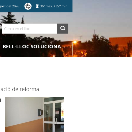
gost
del
2026
36
º max.
/
22
º min.
Cerca
BELL-LLOC SOLUCIONA
tuació de reforma
i
.