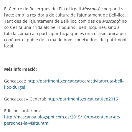
El Centre de Recerques del Pla d’Urgell
Mascançà
coorganitza
l’acte amb la regidoria de cultura de l’ajuntament de Bell-lloc.
Tant des de l’ajuntament de Bell-lloc, com des de
Mascançà
no
sols es fa una crida als bell-lloquins i bell-lloquines, sinó a
tota la comarca a participar-hi, ja que és una ocasió única per
conèixer el poble de la mà de bons coneixedors del patrimoni
local.
Més informació:
Gencat.cat:
http://patrimoni.gencat.cat/ca/activitat/ruta-bell-
lloc-durgell
Gencat.cat – General:
http://patrimoni.gencat.cat/jep2016
Edicions anteriors:
http://mascansa.blogspot.com.es/2015/10/un-centenar-de-
persones-la-visita.html