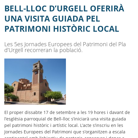
HISTÒRIC LOCAL
BELL-LLOC D’URGELL OFERIRÀ
AJUNTAMENT
UNA VISITA GUIADA PEL
PATRIMONI HISTÒRIC LOCAL
MUNICIPI
SEU ELECTRÒNICA
Les 5es Jornades Europees del Patrimoni del Pla
d’Urgell recorreran la població.
BELL-LLOC SOLUCIONA
El proper dissabte 17 de setembre a les 19 hores i davant de
l’església parroquial de Bell-lloc s’iniciarà una visita guiada
pel patrimoni històric i artístic local. L’acte s’inscriu en les
Jornades Europees del Patrimoni que s’organitzen a escala