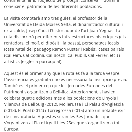
continental amb l’objectiu de protegir, conservar i donar a
conèixer el patrimoni de les diferents poblacions.
La visita comptarà amb tres guies, el professor de la
Universitat de Lleida Moisés Selfa, el dinamitzador cultural i
ex-alcalde, Josep Cau, i l’historiador de l’art Joan Yeguas. La
ruta discorrerà per diferents infraestructures històriques (els
rentadors, el molí, el dipòsit i la bassa), personatges locals
(casa natal del pedagog Ramon Fuster i Rabés), cases pairals
(Cal Fam, Cal Codina, Cal Bosch, Cal Pubill, Cal Ferrer, etc.) i
artístics (església parroquial).
Aquest és el primer any que la ruta es fa a la tarda vespre.
L’assistència és gratuïta i no és necessària la inscripció prèvia.
També és el primer cop que les Jornades Europees del
Patrimoni s’organitzen a Bell-lloc. Anteriorment, s’havien
celebrat quatre edicions més a les poblacions de Linyola i
Vilanova de Bellpuig (2012), Mollerussa i El Palau d’Anglesola
(2013), El Poal (2014) i Torregrossa (2015) amb un notable èxit
de convocatòria. Aquestes seran les 5es Jornades que
s’organitzen al Pla d’Urgell i les 25es que s’organitzen a tot
Europa.