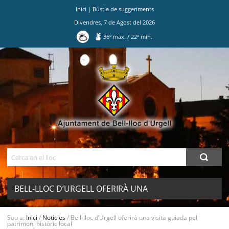
Inici
|
Bústia de suggeriments
Divendres
,
7
de
Agost
del
2026
36
º max.
/
22
º min.
Ves
al
contingut.
|
Salta
a
la
navegació
Cerca
BELL-LLOC D’URGELL OFERIRÀ UNA
VISITA GUIADA PEL PATRIMONI
MENU
Sou a:
Inici
/
Noticies
/
Bell-lloc d’Urgell oferirà una visita guiada pel
patrimoni històric local