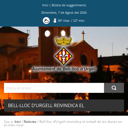
Inici
|
Bústia de suggeriments
Divendres
,
7
de
Agost
del
2026
36
º max.
/
22
º min.
Ves
al
contingut.
|
Salta
a
la
navegació
Cerca
BELL-LLOC D’URGELL REIVINDICA EL
TREBALL DE LES DONES EN EL MÓN
MENU
Sou a:
Inici
/
Noticies
/
Bell-lloc d’Urgell reivindica el treball de les dones en
el món rural