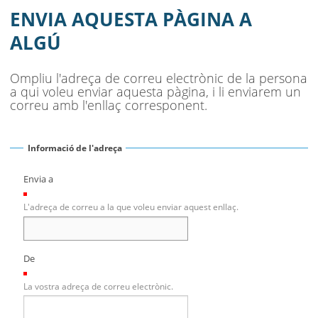
RURAL
ENVIA AQUESTA PÀGINA A
AJUNTAMENT
ALGÚ
MUNICIPI
Ompliu l'adreça de correu electrònic de la persona
a qui voleu enviar aquesta pàgina, i li enviarem un
SEU ELECTRÒNICA
correu amb l'enllaç corresponent.
BELL-LLOC SOLUCIONA
Informació de l'adreça
Envia a
(Necessari)
L'adreça de correu a la que voleu enviar aquest enllaç.
De
(Necessari)
La vostra adreça de correu electrònic.