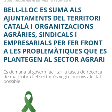
problemàtiques que es plantegen al sector agrari
I ORGANITZACIONS AGRÀRIES,
MENU
BELL-LLOC ES SUMA ALS
SINDICALS I EMPRESARIALS PER FER
AJUNTAMENTS DEL TERRITORI
FRONT A LES PROBLEMÀTIQUES QUE
CATALÀ I ORGANITZACIONS
ES PLANTEGEN AL SECTOR AGRARI
AGRÀRIES, SINDICALS I
EMPRESARIALS PER FER FRONT
AJUNTAMENT
A LES PROBLEMÀTIQUES QUE ES
MUNICIPI
PLANTEGEN AL SECTOR AGRARI
SEU ELECTRÒNICA
Es demana al govern facilitar la tasca de recerca
BELL-LLOC SOLUCIONA
de mà d’obra i el sector és vegi el menys afectat
possible.