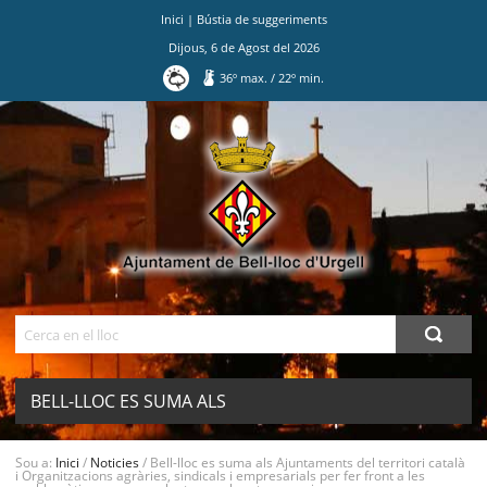
Inici
|
Bústia de suggeriments
Dijous
,
6
de
Agost
del
2026
36
º max.
/
22
º min.
Ves
al
contingut.
|
Salta
a
la
navegació
Cerca
BELL-LLOC ES SUMA ALS
AJUNTAMENTS DEL TERRITORI CATALÀ
Sou a:
Inici
/
Noticies
/
Bell-lloc es suma als Ajuntaments del territori català
i Organitzacions agràries, sindicals i empresarials per fer front a les