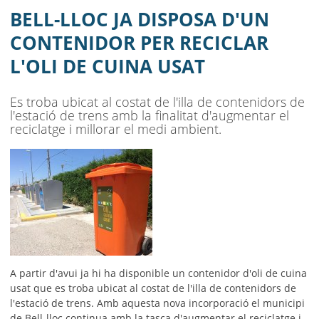
CUINA USAT
BELL-LLOC JA DISPOSA D'UN
AJUNTAMENT
CONTENIDOR PER RECICLAR
L'OLI DE CUINA USAT
MUNICIPI
SEU ELECTRÒNICA
Es troba ubicat al costat de l'illa de contenidors de
l'estació de trens amb la finalitat d'augmentar el
BELL-LLOC SOLUCIONA
reciclatge i millorar el medi ambient.
A partir d'avui ja hi ha disponible un contenidor d'oli de cuina
usat que es troba ubicat al costat de l'illa de contenidors de
l'estació de trens. Amb aquesta nova incorporació el municipi
de Bell-lloc continua amb la tasca d'augmentar el reciclatge i