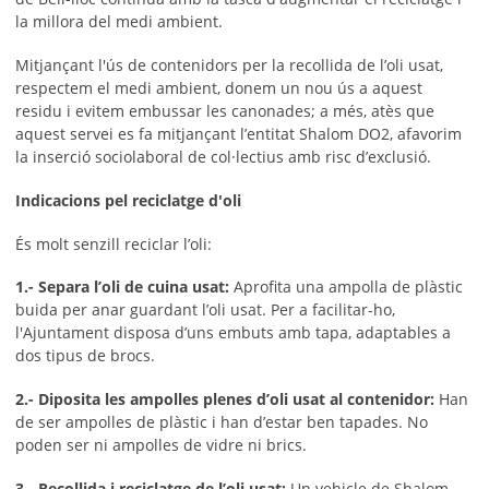
la millora del medi ambient.
Mitjançant l'ús de contenidors per la recollida de l’oli usat,
respectem el medi ambient, donem un nou ús a aquest
residu i evitem embussar les canonades; a més, atès que
aquest servei es fa mitjançant l’entitat Shalom DO2, afavorim
la inserció sociolaboral de col·lectius amb risc d’exclusió.
Indicacions pel reciclatge d'oli
És molt senzill reciclar l’oli:
1.- Separa l’oli de cuina usat:
Aprofita una ampolla de plàstic
buida per anar guardant l’oli usat. Per a facilitar-ho,
l'Ajuntament disposa d’uns embuts amb tapa, adaptables a
dos tipus de brocs.
2.- Diposita les ampolles plenes d’oli usat al contenidor:
Han
de ser ampolles de plàstic i han d’estar ben tapades. No
poden ser ni ampolles de vidre ni brics.
3.- Recollida i reciclatge de l’oli usat:
Un vehicle de Shalom