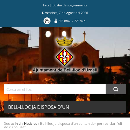
Inici
|
Bústia de suggeriments
Divendres
,
7
de
Agost
del
2026
36
º max.
/
22
º min.
Ves
al
contingut.
|
Salta
a
la
navegació
Cerca
BELL-LLOC JA DISPOSA D'UN
CONTENIDOR PER RECICLAR L'OLI DE
MENU
Sou a:
Inici
/
Noticies
/
Bell-lloc ja disposa d'un contenidor per reciclar l'oli
de cuina usat