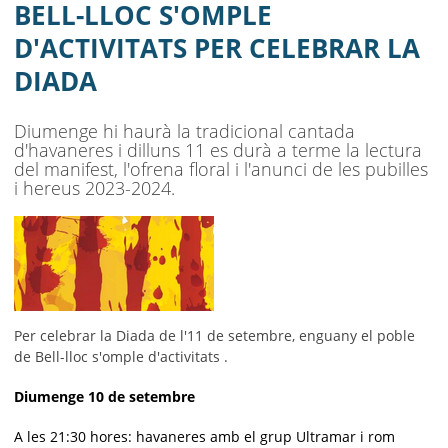
AJUNTAMENT
BELL-LLOC S'OMPLE
D'ACTIVITATS PER CELEBRAR LA
MUNICIPI
DIADA
SEU ELECTRÒNICA
Diumenge hi haurà la tradicional cantada
BELL-LLOC SOLUCIONA
d'havaneres i dilluns 11 es durà a terme la lectura
del manifest, l'ofrena floral i l'anunci de les pubilles
i hereus 2023-2024.
Per celebrar la Diada de l'11 de setembre, enguany el poble
de Bell-lloc s'omple d'activitats .
Diumenge 10 de setembre
A les 21:30 hores: havaneres amb el grup Ultramar i rom