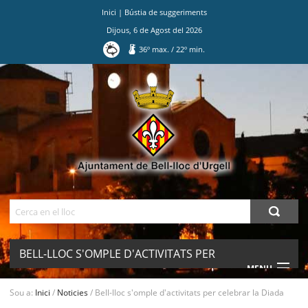
Inici
|
Bústia de suggeriments
Dijous
,
6
de
Agost
del
2026
36
º max.
/
22
º min.
Ves
al
contingut.
|
Salta
a
la
navegació
Cerca
BELL-LLOC S'OMPLE D'ACTIVITATS PER
MENU
CELEBRAR LA DIADA
Sou a:
Inici
/
Noticies
/
Bell-lloc s'omple d'activitats per celebrar la Diada