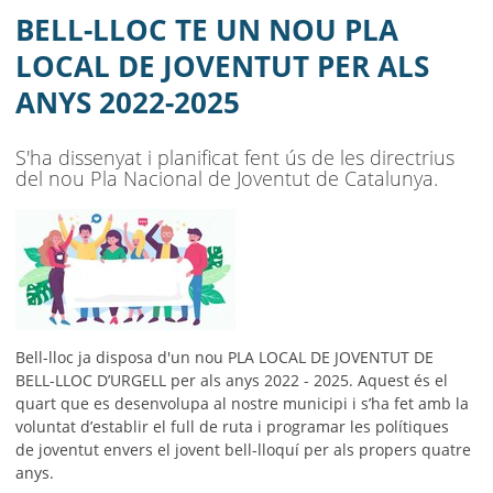
AJUNTAMENT
BELL-LLOC TE UN NOU PLA
MUNICIPI
LOCAL DE JOVENTUT PER ALS
ANYS 2022-2025
SEU ELECTRÒNICA
BELL-LLOC SOLUCIONA
S'ha dissenyat i planificat fent ús de les directrius
del nou Pla Nacional de Joventut de Catalunya.
Bell-lloc ja disposa d'un nou PLA LOCAL DE JOVENTUT DE
BELL-LLOC D’URGELL per als anys 2022 - 2025. Aquest és el
quart que es desenvolupa al nostre municipi i s’ha fet amb la
voluntat d’establir el full de ruta i programar les polítiques
de joventut envers el jovent bell-lloquí per als propers quatre
anys.