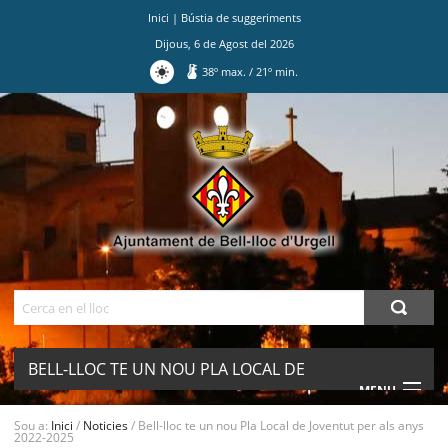
Inici
|
Bústia de suggeriments
Dijous
,
6
de
Agost
del
2026
38
º max.
/
21
º min.
Ves
al
contingut.
|
Salta
a
la
navegació
Cerca
BELL-LLOC TE UN NOU PLA LOCAL DE
MENU
JOVENTUT PER ALS ANYS 2022-2025
Sou a:
Inici
/
Noticies
/
Bell-lloc te un nou Pla Local de Joventut per als anys
2022-2025