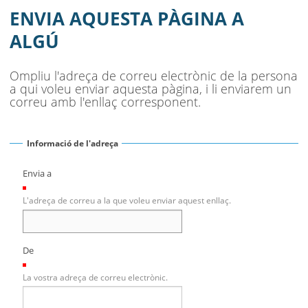
CATALUNYA D’HOQUEI PATINS EN
ENVIA AQUESTA PÀGINA A
CATEGORIA PREBENJAMÍ
ALGÚ
AJUNTAMENT
Ompliu l'adreça de correu electrònic de la persona
a qui voleu enviar aquesta pàgina, i li enviarem un
MUNICIPI
correu amb l'enllaç corresponent.
SEU ELECTRÒNICA
Informació de l'adreça
BELL-LLOC SOLUCIONA
Envia a
(Necessari)
L'adreça de correu a la que voleu enviar aquest enllaç.
De
(Necessari)
La vostra adreça de correu electrònic.