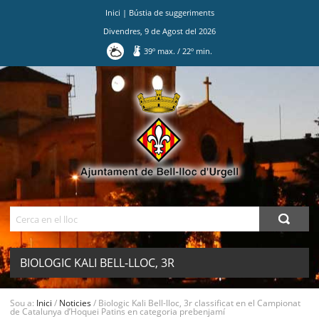
Inici
|
Bústia de suggeriments
Divendres
,
9
de
Agost
del
2026
39
º max.
/
22
º min.
Ves
al
contingut.
|
Salta
a
la
navegació
Cerca
BIOLOGIC KALI BELL-LLOC, 3R
CLASSIFICAT EN EL CAMPIONAT DE
Sou a:
Inici
/
Noticies
/
Biologic Kali Bell-lloc, 3r classificat en el Campionat
MENU
de Catalunya d’Hoquei Patins en categoria prebenjamí