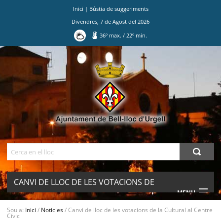
Inici
|
Bústia de suggeriments
Divendres
,
7
de
Agost
del
2026
36
º max.
/
22
º min.
Ves
al
contingut.
|
Salta
a
la
navegació
Cerca
CANVI DE LLOC DE LES VOTACIONS DE
MENU
LA CULTURAL AL CENTRE CÍVIC
Sou a:
Inici
/
Noticies
/
Canvi de lloc de les votacions de la Cultural al Centre
Cívic