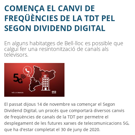
DIGITAL
COMENÇA EL CANVI DE
AJUNTAMENT
FREQÜÈNCIES DE LA TDT PEL
SEGON DIVIDEND DIGITAL
MUNICIPI
SEU ELECTRÒNICA
En alguns habitatges de Bell-lloc es possible que
calgui fer una resintonització de canals als
BELL-LLOC SOLUCIONA
televisors.
El passat dijous 14 de novembre va començar el Segon
Dividend Digital, un procés que comportarà diversos canvis
de freqüències de canals de la TDT per permetre el
desplegament de les futures xarxes de telecomunicacions 5G,
que ha d'estar completat el 30 de juny de 2020.