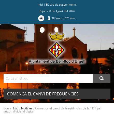
Inici
|
Bústia de suggeriments
Dijous
,
8
de
Agost
del
2026
39
º max.
/
23
º min.
Ves
al
contingut.
|
Salta
a
la
navegació
Cerca
COMENÇA EL CANVI DE FREQÜÈNCIES
DE LA TDT PEL SEGON DIVIDEND
MENU
Sou a:
Inici
/
Noticies
/
Comença el canvi de freqüències de la TDT pel
segon dividend digital