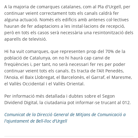
A la majoria de comarques catalanes, com al Pla d'Urgell, per
continuar veient correctament tots els canals caldrà fer
alguna actuació. Només els edificis amb antenes col·lectives
hauran de fer adaptacions a les instal·lacions de recepció,
però en tots els casos serà necessària una resintonització dels
aparells de televisió.
Hi ha vuit comarques, que representen prop del 70% de la
població de Catalunya, on no hi haurà cap canvi de
freqüències i, per tant, no serà necessari fer res per poder
continuar veient tots els canals. Es tracta de l’Alt Penedès,
l’Anoia, el Baix Llobregat, el Barcelonès, el Garraf, el Maresme,
el Vallès Occidental i el Vallès Oriental.
Per informació més detallada i dubtes sobre el Segon
Dividend Digital, la ciutadania pot informar-se trucant al 012.
Comunicat de la Direcció General de Mitjans de Comunicació a
l'ajuntament de Bell-lloc d'Urgell