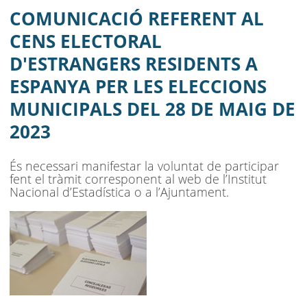
RESIDENTS A ESPANYA PER LES
MENU
COMUNICACIÓ REFERENT AL
ELECCIONS MUNICIPALS DEL 28 DE
CENS ELECTORAL
D'ESTRANGERS RESIDENTS A
MAIG DE 2023
ESPANYA PER LES ELECCIONS
AJUNTAMENT
MUNICIPALS DEL 28 DE MAIG DE
MUNICIPI
2023
SEU ELECTRÒNICA
És necessari manifestar la voluntat de participar
BELL-LLOC SOLUCIONA
fent el tràmit corresponent al web de l’Institut
Nacional d’Estadística o a l’Ajuntament.