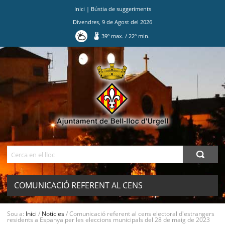
Inici
|
Bústia de suggeriments
Divendres
,
9
de
Agost
del
2026
39
º max.
/
22
º min.
Ves
al
contingut.
|
Salta
a
la
navegació
Cerca
COMUNICACIÓ REFERENT AL CENS
ELECTORAL D'ESTRANGERS
Sou a:
Inici
/
Noticies
/
Comunicació referent al cens electoral d'estrangers
residents a Espanya per les eleccions municipals del 28 de maig de 2023