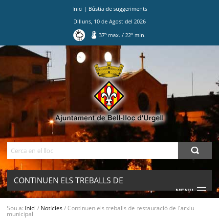
Inici
|
Bústia de suggeriments
Dilluns
,
10
de
Agost
del
2026
37
º max.
/
22
º min.
Ves
al
contingut.
|
Salta
a
la
navegació
Cerca
CONTINUEN ELS TREBALLS DE
MENU
RESTAURACIÓ DE L'ARXIU MUNICIPAL
Sou a:
Inici
/
Noticies
/
Continuen els treballs de restauració de l'arxiu
municipal