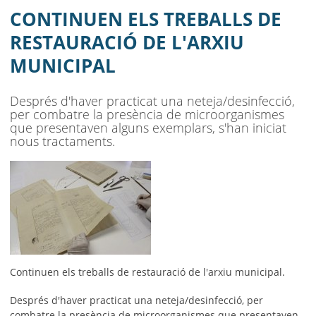
AJUNTAMENT
CONTINUEN ELS TREBALLS DE
MUNICIPI
RESTAURACIÓ DE L'ARXIU
MUNICIPAL
SEU ELECTRÒNICA
BELL-LLOC SOLUCIONA
Després d'haver practicat una neteja/desinfecció,
per combatre la presència de microorganismes
que presentaven alguns exemplars, s'han iniciat
nous tractaments.
Continuen els treballs de restauració de l'arxiu municipal.
Després d'haver practicat una neteja/desinfecció, per
combatre la presència de microorganismes que presentaven