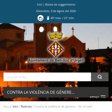
Inici
|
Bústia de suggeriments
Divendres
,
9
de
Agost
del
2026
40
º max.
/
21
º min.
Ves
al
contingut.
|
Salta
a
la
navegació
Cerca
CONTRA LA VIOLÈNCIA DE GÈNERE...
MENU
FES EL SALT!
Sou a:
Inici
/
Noticies
/
Contra la violència de gènere... fes el salt!