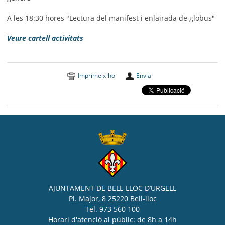
A les 18:30 hores "Lectura del manifest i enlairada de globus"
Veure cartell activitats
Imprimeix-ho
Envia
AJUNTAMENT DE BELL-LLOC D’URGELL
Pl. Major, 8 25220 Bell-lloc
Tel. 973 560 100
Horari d'atenció al públic: de 8h a 14h