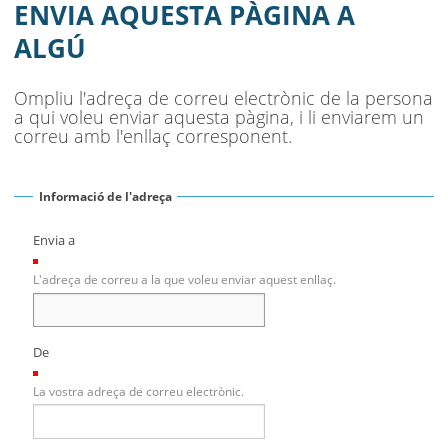
AJUNTAMENT
ENVIA AQUESTA PÀGINA A
ALGÚ
MUNICIPI
SEU ELECTRÒNICA
Ompliu l'adreça de correu electrònic de la persona
a qui voleu enviar aquesta pàgina, i li enviarem un
BELL-LLOC SOLUCIONA
correu amb l'enllaç corresponent.
Informació de l'adreça
Envia a
(Necessari)
L'adreça de correu a la que voleu enviar aquest enllaç.
De
(Necessari)
La vostra adreça de correu electrònic.