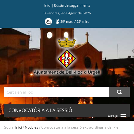
Inici
|
Bústia de suggeriments
Divendres
,
9
de
Agost
del
2026
39
º max.
/
22
º min.
Ves
al
contingut.
|
Salta
a
la
navegació
Cerca
CONVOCATÒRIA A LA SESSIÓ
MENU
EXTRAORDINÀRIA DEL PLE
Sou a:
Inici
/
Noticies
/
Convocatòria a la sessió extraordinària del Ple