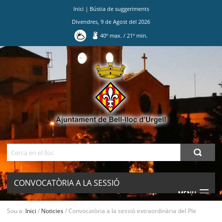
Inici
|
Bústia de suggeriments
Divendres
,
9
de
Agost
del
2026
40
º max.
/
21
º min.
Ves
al
contingut.
|
Salta
a
la
navegació
Cerca
CONVOCATÒRIA A LA SESSIÓ
MENU
EXTRAORDINÀRIA DEL PLE
Sou a:
Inici
/
Noticies
/
Convocatòria a la sessió extraordinària del Ple