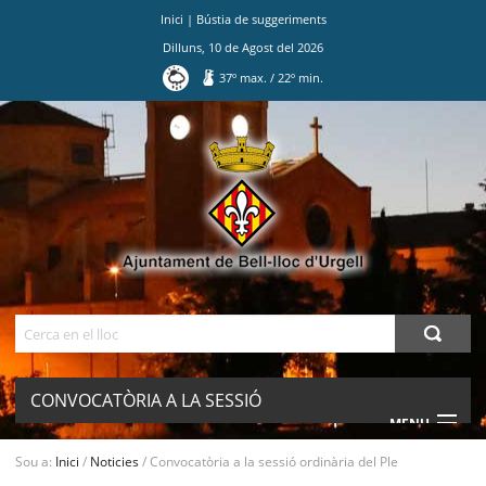
Inici
|
Bústia de suggeriments
Dilluns
,
10
de
Agost
del
2026
37
º max.
/
22
º min.
Ves
al
contingut.
|
Salta
a
la
navegació
Cerca
CONVOCATÒRIA A LA SESSIÓ
MENU
ORDINÀRIA DEL PLE
Sou a:
Inici
/
Noticies
/
Convocatòria a la sessió ordinària del Ple