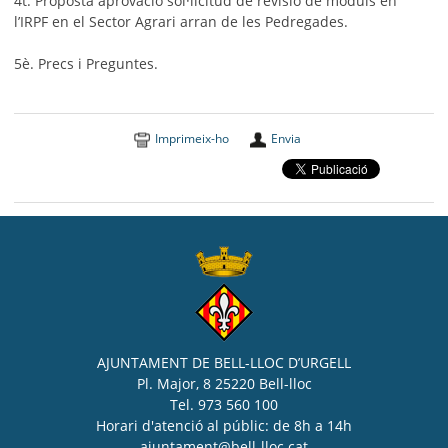
4t. Proposta aprovació sol·licitud de revisió de mòduls en
l’IRPF en el Sector Agrari arran de les Pedregades.
5è. Precs i Preguntes.
Imprimeix-ho
Envia
AJUNTAMENT DE BELL-LLOC D’URGELL
Pl. Major, 8 25220 Bell-lloc
Tel. 973 560 100
Horari d'atenció al públic: de 8h a 14h
ajuntament@bell-lloc.cat