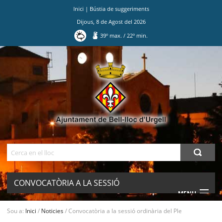
Inici
|
Bústia de suggeriments
Dijous
,
8
de
Agost
del
2026
39
º max.
/
22
º min.
Ves
al
contingut.
|
Salta
a
la
navegació
Cerca
CONVOCATÒRIA A LA SESSIÓ
MENU
ORDINÀRIA DEL PLE
Sou a:
Inici
/
Noticies
/
Convocatòria a la sessió ordinària del Ple