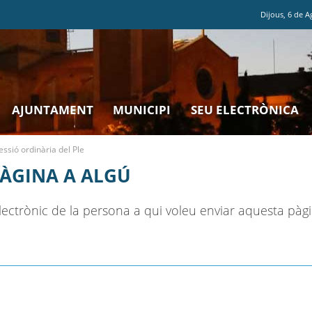
Dijous
,
6
de
A
AJUNTAMENT
MUNICIPI
SEU ELECTRÒNICA
essió ordinària del Ple
PÀGINA A ALGÚ
ectrònic de la persona a qui voleu enviar aquesta pàgi