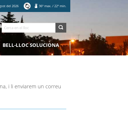
gost
del
2026
36
º max.
/
22
º min.
Cerca
BELL-LLOC SOLUCIONA
na, i li enviarem un correu