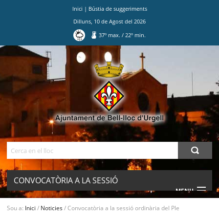
Inici
|
Bústia de suggeriments
Dilluns
,
10
de
Agost
del
2026
37
º max.
/
22
º min.
Ves
al
contingut.
|
Salta
a
la
navegació
Cerca
CONVOCATÒRIA A LA SESSIÓ
MENU
ORDINÀRIA DEL PLE
Sou a:
Inici
/
Noticies
/
Convocatòria a la sessió ordinària del Ple