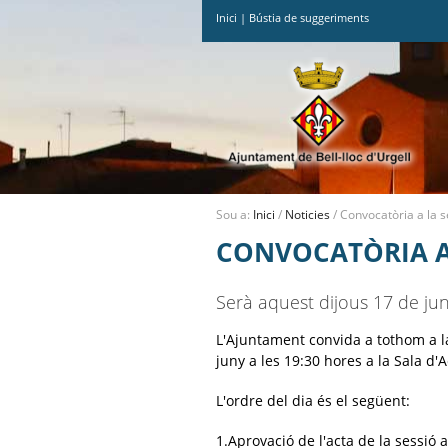
Inici
|
Bústia de suggeriments
Ves
al
contingut.
|
Salta
a
la
navegació
Sou a:
Inici
/
Noticies
/
Convocatòria a la s
CONVOCATÒRIA A 
Serà aquest dijous 17 de jun
L'Ajuntament convida a tothom a la
juny a les 19:30 hores a la Sala d'
L'ordre del dia és el següent:
1.Aprovació de l'acta de la sessió 