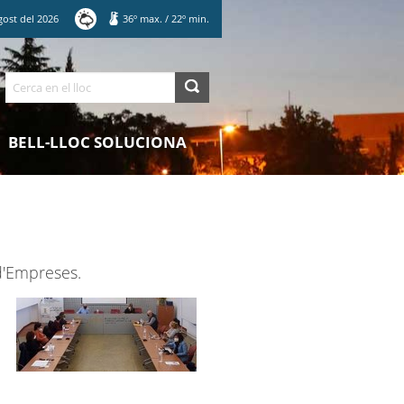
gost
del
2026
36
º max.
/
22
º min.
Cerca
BELL-LLOC SOLUCIONA
d'Empreses.