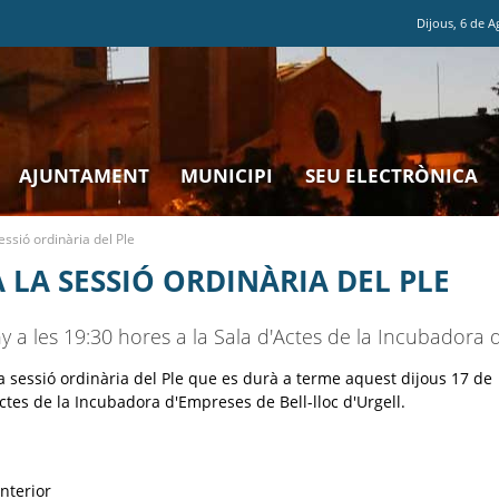
Dijous
,
6
de
A
AJUNTAMENT
MUNICIPI
SEU ELECTRÒNICA
essió ordinària del Ple
LA SESSIÓ ORDINÀRIA DEL PLE
y a les 19:30 hores a la Sala d'Actes de la Incubadora 
 sessió ordinària del Ple que es durà a terme aquest dijous 17 de
Actes de la Incubadora d'Empreses de Bell-lloc d'Urgell.
anterior