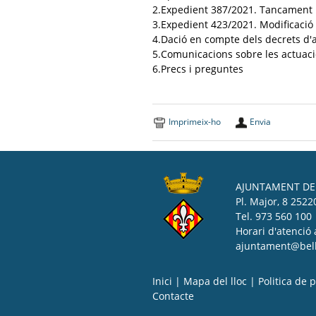
2.Expedient 387/2021. Tancament i
3.Expedient 423/2021. Modificació
4.Dació en compte dels decrets d'a
5.Comunicacions sobre les actuacio
6.Precs i preguntes
Imprimeix-ho
Envia
AJUNTAMENT DE 
Pl. Major, 8 25220
Tel. 973 560 100
Horari d'atenció 
ajuntament@bell-
Inici
|
Mapa del lloc
|
Politica de p
Contacte