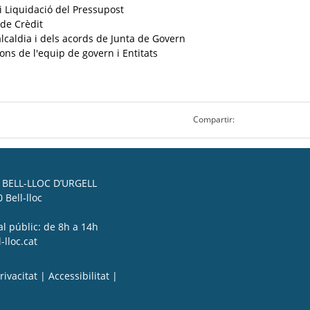
 Liquidació del Pressupost
 de Crèdit
lcaldia i dels acords de Junta de Govern
ns de l'equip de govern i Entitats
Compartir:
BELL-LLOC D’URGELL
 Bell-lloc
al públic: de 8h a 14h
lloc.cat
rivacitat
|
Accessibilitat
|