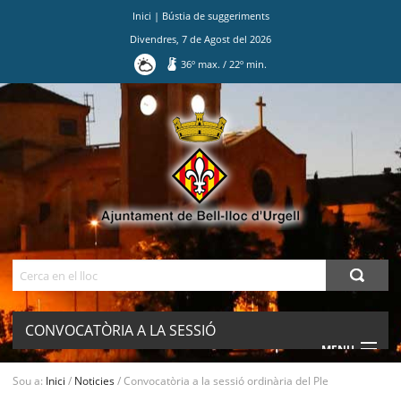
Inici
|
Bústia de suggeriments
Divendres
,
7
de
Agost
del
2026
36
º max.
/
22
º min.
Ves
al
contingut.
|
Salta
a
la
navegació
Cerca
CONVOCATÒRIA A LA SESSIÓ
MENU
ORDINÀRIA DEL PLE
Sou a:
Inici
/
Noticies
/
Convocatòria a la sessió ordinària del Ple