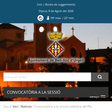
Inici
|
Bústia de suggeriments
Dijous
,
8
de
Agost
del
2026
39
º max.
/
22
º min.
Ves
al
contingut.
|
Salta
a
la
navegació
Cerca
CONVOCATÒRIA A LA SESSIÓ
MENU
ORDINÀRIA DEL PLE
Sou a:
Inici
/
Noticies
/
Convocatòria a la sessió ordinària del Ple