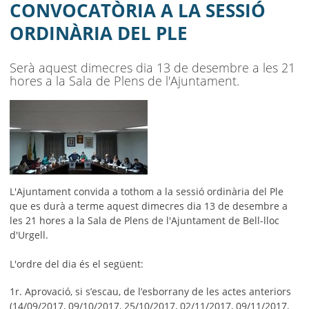
AJUNTAMENT
CONVOCATÒRIA A LA SESSIÓ
ORDINÀRIA DEL PLE
MUNICIPI
SEU ELECTRÒNICA
Serà aquest dimecres dia 13 de desembre a les 21
hores a la Sala de Plens de l'Ajuntament.
BELL-LLOC SOLUCIONA
L'Ajuntament convida a tothom a la sessió ordinària del Ple
que es durà a terme aquest dimecres dia 13 de desembre a
les 21 hores a la Sala de Plens de l'Ajuntament de Bell-lloc
d'Urgell.
L'ordre del dia és el següent:
1r. Aprovació, si s’escau, de l’esborrany de les actes anteriors
(14/09/2017, 09/10/2017, 25/10/2017, 02/11/2017, 09/11/2017,