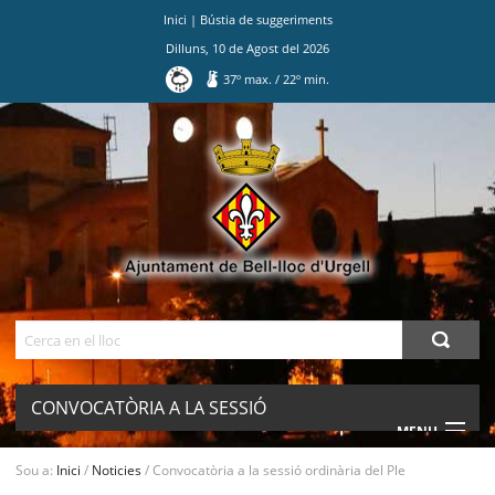
Inici
|
Bústia de suggeriments
Dilluns
,
10
de
Agost
del
2026
37
º max.
/
22
º min.
Ves
al
contingut.
|
Salta
a
la
navegació
Cerca
CONVOCATÒRIA A LA SESSIÓ
MENU
ORDINÀRIA DEL PLE
Sou a:
Inici
/
Noticies
/
Convocatòria a la sessió ordinària del Ple