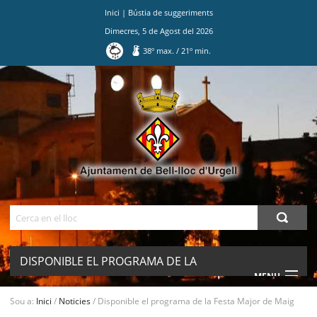
Inici
|
Bústia de suggeriments
Dimecres
,
5
de
Agost
del
2026
38
º max.
/
21
º min.
Ves
al
contingut.
|
Salta
a
la
navegació
Cerca
DISPONIBLE EL PROGRAMA DE LA
MENU
FESTA MAJOR DE MAIG
Sou a:
Inici
/
Noticies
/
Disponible el programa de la Festa Major de Maig