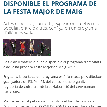
AJUNTAMENT
DISPONIBLE EL PROGRAMA DE
LA FESTA MAJOR DE MAIG
MUNICIPI
SEU ELECTRÒNICA
Actes esportius, concerts, exposicions o el vermut
popular, entre d'altres, configuren un programa
BELL-LLOC SOLUCIONA
d'allò més variat.
Des d'avui mateix ja hi ha disponible el programa d'activitats
d'aquesta propera Festa Major de Maig 2017.
Enguany, la portada del programa està formada pels dibuixos
guanyadors de P3, P4 i P5, del concurs que organitza la
regidoria de Cultura amb la col·laboració del CEIP Ramon
Farrerons.
Menció especial pel vermut popular i el tast de cassola amb
l’acompanyament de LO PAU DE PONTS, que es durà a terme