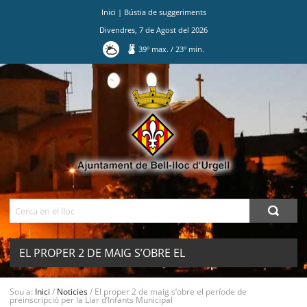
Inici
|
Bústia de suggeriments
Divendres
,
7
de
Agost
del
2026
39
º max.
/
23
º min.
Ves
al
contingut.
|
Salta
a
la
navegació
Cerca
EL PROPER 2 DE MAIG S’OBRE EL
PERÍODE DE PREINSCRIPCIÓ PER LA
MENU
Sou a:
Inici
/
Noticies
/
El proper 2 de maig s’obre el període de
preinscripció per la Llar d’Infants Municipal