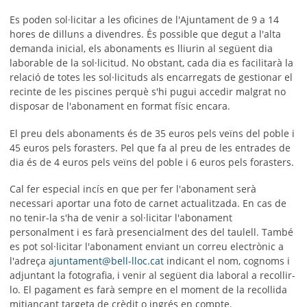
Es poden sol·licitar a les oficines de l'Ajuntament de 9 a 14
hores de dilluns a divendres. És possible que degut a l'alta
demanda inicial, els abonaments es lliurin al següent dia
laborable de la sol·licitud. No obstant, cada dia es facilitarà la
relació de totes les sol·licituds als encarregats de gestionar el
recinte de les piscines perquè s'hi pugui accedir malgrat no
disposar de l'abonament en format físic encara.
El preu dels abonaments és de 35 euros pels veïns del poble i
45 euros pels forasters. Pel que fa al preu de les entrades de
dia és de 4 euros pels veïns del poble i 6 euros pels forasters.
Cal fer especial incís en que per fer l'abonament serà
necessari aportar una foto de carnet actualitzada. En cas de
no tenir-la s'ha de venir a sol·licitar l'abonament
personalment i es farà presencialment des del taulell. També
es pot sol·licitar l'abonament enviant un correu electrònic a
l'adreça
ajuntament@bell-lloc.cat
indicant el nom, cognoms i
adjuntant la fotografia, i venir al següent dia laboral a recollir-
lo. El pagament es farà sempre en el moment de la recollida
mitjançant targeta de crèdit o ingrés en compte.