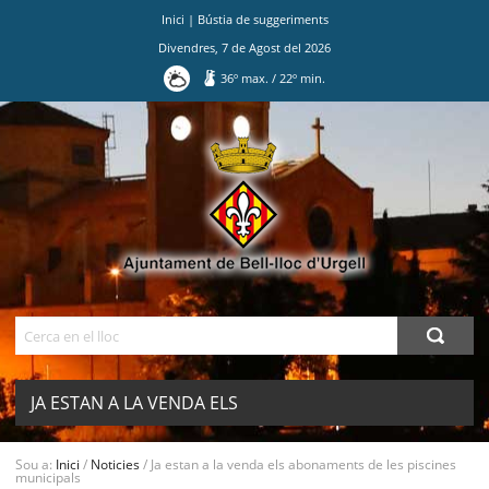
Inici
|
Bústia de suggeriments
Divendres
,
7
de
Agost
del
2026
36
º max.
/
22
º min.
Ves
al
contingut.
|
Salta
a
la
navegació
Cerca
JA ESTAN A LA VENDA ELS
ABONAMENTS DE LES PISCINES
MENU
Sou a:
Inici
/
Noticies
/
Ja estan a la venda els abonaments de les piscines
municipals