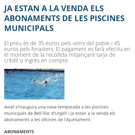
MUNICIPALS
JA ESTAN A LA VENDA ELS
AJUNTAMENT
ABONAMENTS DE LES PISCINES
MUNICIPALS
MUNICIPI
SEU ELECTRÒNICA
El preu és de 35 euros pels veïns del poble i 45
euros pels forasters. El pagament es farà efectiu en
BELL-LLOC SOLUCIONA
el moment de la recollida mitjançant tarja de
crèdit o ingrés en compte.
Aviat s'inaugura una nova temporada a les piscines
municipals de Bell-lloc d'Urgell i ja estan a la venda els
abonaments a les oficines de l'Ajuntament.
ABONAMENTS