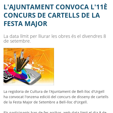
MAJOR
L'AJUNTAMENT CONVOCA L'11È
AJUNTAMENT
CONCURS DE CARTELLS DE LA
FESTA MAJOR
MUNICIPI
SEU ELECTRÒNICA
La data límit per lliurar les obres és el divendres 8
de setembre.
BELL-LLOC SOLUCIONA
La regidoria de Cultura de l'Ajuntament de Bell-lloc d'Urgell
ha convocat l'onzena edició del concurs de disseny de cartells
de la Festa Major de Setembre a Bell-lloc d'Urgell.
Els participants han de fer arribar, amb data límit el dia 8 de