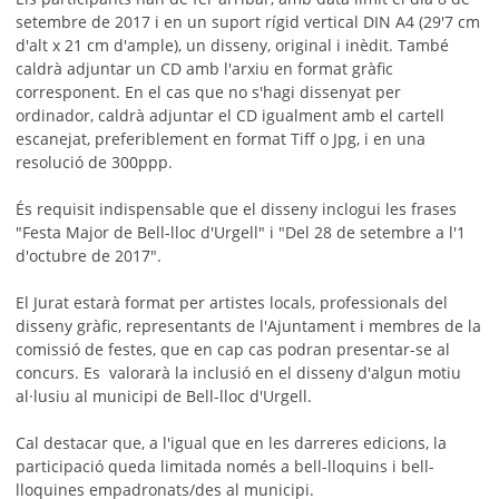
setembre de 2017 i en un suport rígid vertical DIN A4 (29'7 cm
d'alt x 21 cm d'ample), un disseny, original i inèdit. També
caldrà adjuntar un CD amb l'arxiu en format gràfic
corresponent. En el cas que no s'hagi dissenyat per
ordinador, caldrà adjuntar el CD igualment amb el cartell
escanejat, preferiblement en format Tiff o Jpg, i en una
resolució de 300ppp.
És requisit indispensable que el disseny inclogui les frases
"Festa Major de Bell-lloc d'Urgell" i "Del 28 de setembre a l'1
d'octubre de 2017".
El Jurat estarà format per artistes locals, professionals del
disseny gràfic, representants de l'Ajuntament i membres de la
comissió de festes, que en cap cas podran presentar-se al
concurs. Es valorarà la inclusió en el disseny d'algun motiu
al·lusiu al municipi de Bell-lloc d'Urgell.
Cal destacar que, a l'igual que en les darreres edicions, la
participació queda limitada només a bell-lloquins i bell-
lloquines empadronats/des al municipi.