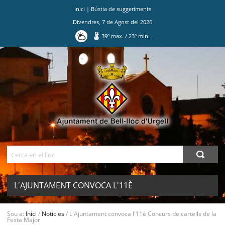
Inici
|
Bústia de suggeriments
Divendres
,
7
de
Agost
del
2026
39
º max.
/
23
º min.
Ves
al
contingut.
|
Salta
a
la
navegació
Cerca
L'AJUNTAMENT CONVOCA L'11È
CONCURS DE CARTELLS DE LA FESTA
MENU
Sou a:
Inici
/
Noticies
/
L'Ajuntament convoca l'11è Concurs de cartells de la
Festa Major