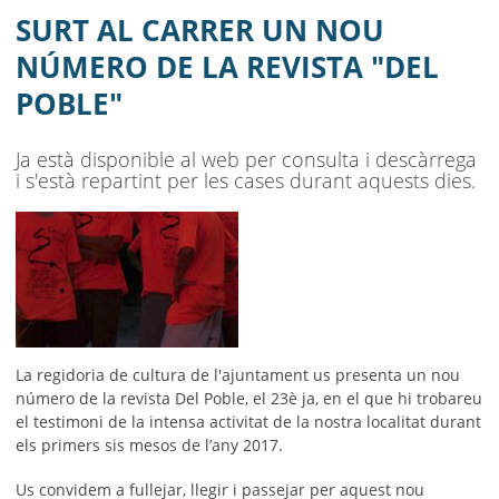
AJUNTAMENT
SURT AL CARRER UN NOU
MUNICIPI
NÚMERO DE LA REVISTA "DEL
POBLE"
SEU ELECTRÒNICA
BELL-LLOC SOLUCIONA
Ja està disponible al web per consulta i descàrrega
i s'està repartint per les cases durant aquests dies.
La regidoria de cultura de l'ajuntament us presenta un nou
número de la revista Del Poble, el 23è ja, en el que hi trobareu
el testimoni de la intensa activitat de la nostra localitat durant
els primers sis mesos de l’any 2017.
Us convidem a fullejar, llegir i passejar per aquest nou