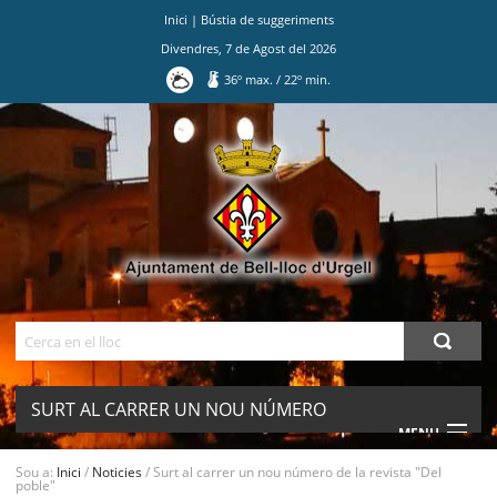
Inici
|
Bústia de suggeriments
Divendres
,
7
de
Agost
del
2026
36
º max.
/
22
º min.
Ves
al
contingut.
|
Salta
a
la
navegació
Cerca
SURT AL CARRER UN NOU NÚMERO
MENU
DE LA REVISTA "DEL POBLE"
Sou a:
Inici
/
Noticies
/
Surt al carrer un nou número de la revista "Del
poble"