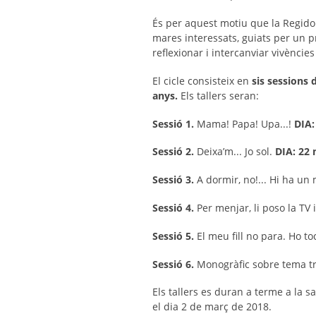
És per aquest motiu que la Regidor
mares interessats, guiats per un p
reflexionar i intercanviar vivències 
El cicle consisteix en
sis sessions 
anys.
Els tallers seran:
Sessió 1.
Mama! Papa! Upa...!
DIA:
Sessió 2.
Deixa’m... Jo sol.
DIA: 22
Sessió 3.
A dormir, no!... Hi ha un
Sessió 4.
Per menjar, li poso la TV
Sessió 5.
El meu fill no para. Ho toc
Sessió 6.
Monogràfic sobre tema tri
Els tallers es duran a terme a la s
el dia 2 de març de 2018.