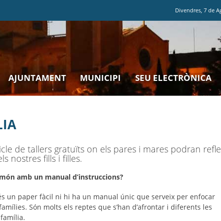
Divendres
,
7
de
A
AJUNTAMENT
MUNICIPI
SEU ELECTRÒNICA
LIA
le de tallers gratuïts on els pares i mares podran refle
nostres fills i filles.
al món amb un manual d’instruccions?
 és un paper fàcil ni hi ha un manual únic que serveix per enfocar
famílies. Són molts els reptes que s’han d’afrontar i diferents les
família.