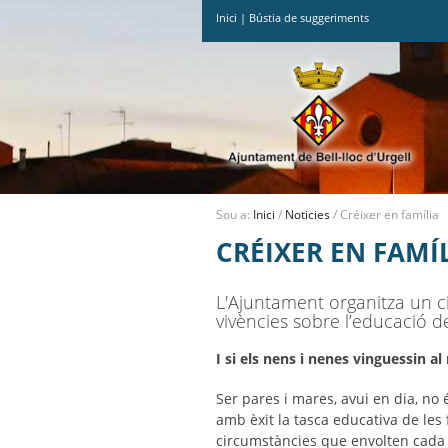
Inici
|
Bústia de suggeriments
Ves
al
contingut.
|
Salta
a
la
navegació
Sou a:
Inici
/
Noticies
/
Créixer en família
CRÉIXER EN FAMÍ
L'Ajuntament organitza un cic
vivències sobre l’educació dels 
I si els nens i nenes vinguessin 
Ser pares i mares, avui en dia, no
amb èxit la tasca educativa de les 
circumstàncies que envolten cada 