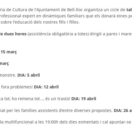
ia de Cultura de l'Ajuntament de Bell-lloc organitza un cicle de
ta
rofessional expert en dinàmiques familiars que els donarà eines pe
sobre l’educació dels nostres fills i filles.
de dues hores
(assistència obligatòria a totes) dirigit a pares i ma
 15 març
 març
 monstre.
DIA: 5 abril
 i fora problemes!
DIA: 12 abril
a tot, ho remena tot..., és un trasto!
DIA: 19 abril
at per les famílies assistents d’entre diverses propostes.
DIA: 26 a
ala multifuncional a les 19:00h dels dies esmentats i cal apuntar-se 