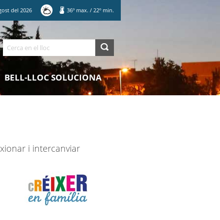
gost
del
2026
36
º max.
/
22
º min.
Cerca
BELL-LLOC SOLUCIONA
xionar i intercanviar