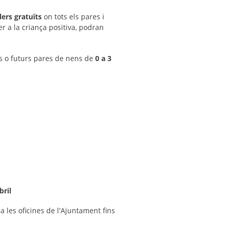
llers gratuïts
on tots els pares i
r a la criança positiva, podran
res o futurs pares de nens de
0 a 3
bril
a les oficines de l'Ajuntament fins