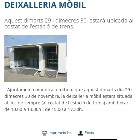
MUNICIPI
DEIXALLERIA MÒBIL
SEU ELECTRÒNICA
Aquest dimarts 29 i dimecres 30, estarà ubicada al
costat de l'estació de trens.
BELL-LLOC SOLUCIONA
L’Ajuntament comunica a tothom que aquest dimarts dia 29 i
dimecres 30 de novembre, la deixalleria mòbil estarà situada
al lloc de sempre (al costat de l'estació de trens) amb horari
de 10.00 a 13.30h i de 15.00 a 17.30h.
Imprimeix-ho
Envia