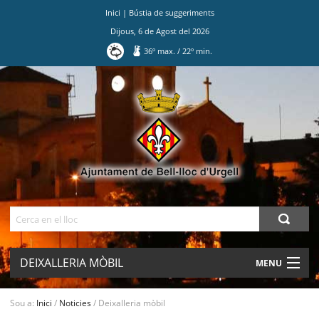
Inici
|
Bústia de suggeriments
Dijous
,
6
de
Agost
del
2026
36
º max.
/
22
º min.
Ves
al
contingut.
|
Salta
a
la
navegació
Cerca
DEIXALLERIA MÒBIL
MENU
AJUNTAMENT
Sou a:
Inici
/
Noticies
/
Deixalleria mòbil