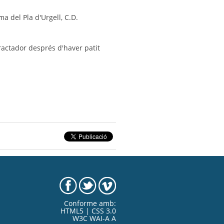
 del Pla d'Urgell, C.D.
ractador després d'haver patit
Conforme amb:
HTML5 | CSS 3.0
W3C WAI-A A