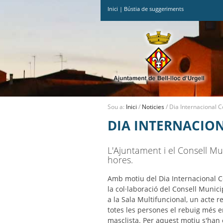
Inici
|
Bústia de suggeriments
Ves
al
contingut.
|
Salta
a
la
navegació
Sou a:
Inici
/
Noticies
/
Dia Internacional C
DIA INTERNACION
L'Ajuntament i el Consell M
hores.
Amb motiu del Dia Internacional Co
la col·laboració del Consell Munic
a la Sala Multifuncional, un acte r
totes les persones el rebuig més en
masclista. Per aquest motiu s'han 