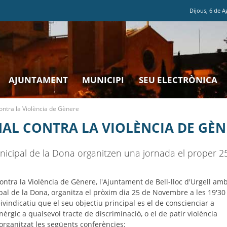
Dijous
,
6
de
A
AJUNTAMENT
MUNICIPI
SEU ELECTRÒNICA
ontra la Violència de Gènere
AL CONTRA LA VIOLÈNCIA DE GÈN
unicipal de la Dona organitzen una jornada el proper 
ntra la Violència de Gènere, l'Ajuntament de Bell-lloc d'Urgell am
ipal de la Dona, organitza el pròxim dia 25 de Novembre a les 19'30
eivindicatiu que el seu objectiu principal es el de conscienciar a
èrgic a qualsevol tracte de discriminació, o el de patir violència
organitzat les següents conferències: