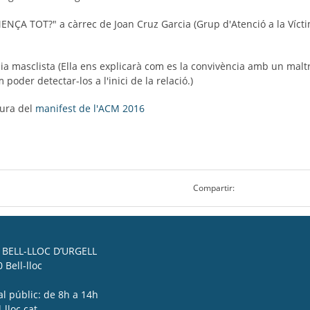
 TOT?" a càrrec de Joan Cruz Garcia (Grup d'Atenció a la Víctima
ia masclista (Ella ens explicarà com es la convivència amb un malt
poder detectar-los a l'inici de la relació.)
tura del
manifest de l'ACM 2016
Compartir:
BELL-LLOC D’URGELL
 Bell-lloc
al públic: de 8h a 14h
lloc.cat