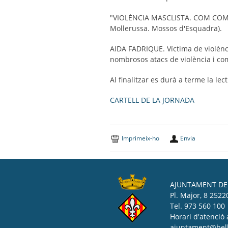
"VIOLÈNCIA MASCLISTA. COM COMENÇA
Mollerussa. Mossos d'Esquadra).
AIDA FADRIQUE. Víctima de violènc
nombrosos atacs de violència i com 
Al finalitzar es durà a terme la lec
CARTELL DE LA JORNADA
Imprimeix-ho
Envia
AJUNTAMENT DE 
Pl. Major, 8 25220
Tel. 973 560 100
Horari d'atenció 
ajuntament@bell-