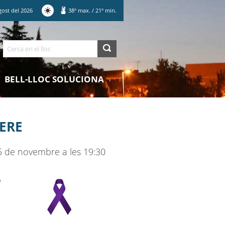
gost
del
2026
38
º max.
/
21
º min.
Cerca
BELL-LLOC SOLUCIONA
ERE
25 de novembre a les 19:30
b