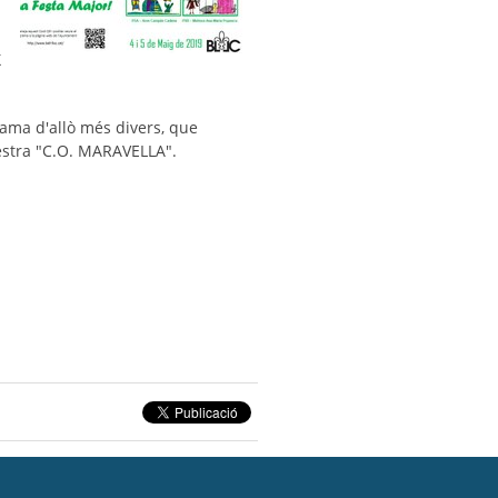
X
grama d'allò més divers, que
uestra "C.O. MARAVELLA".