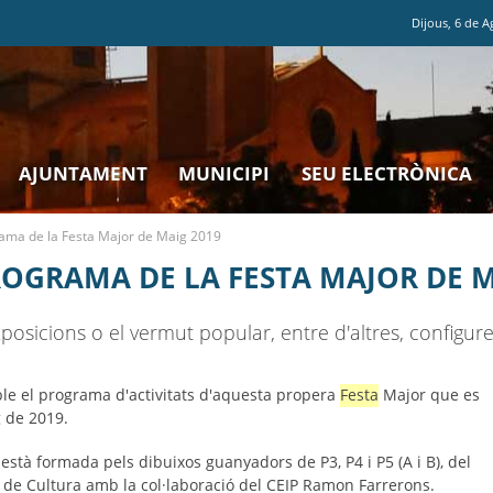
Dijous
,
6
de
A
AJUNTAMENT
MUNICIPI
SEU ELECTRÒNICA
rama de la Festa Major de Maig 2019
ROGRAMA DE LA FESTA MAJOR DE M
xposicions o el vermut popular, entre d'altres, configu
ble el programa d'activitats d'aquesta propera
Festa
Major que es
g de 2019.
stà formada pels dibuixos guanyadors de P3, P4 i P5 (A i B), del
 de Cultura amb la col·laboració del CEIP Ramon Farrerons.