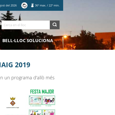
gost
del
2026
36
º max.
/
22
º min.
Cerca
BELL-LLOC SOLUCIONA
AIG 2019
ren un programa d'allò més