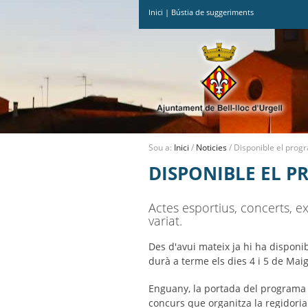
Inici
|
Bústia de suggeriments
Ves
al
contingut.
|
Salta
a
la
navegació
Sou a:
Inici
/
Noticies
/
Disponible el prog
DISPONIBLE EL P
Actes esportius, concerts, e
variat.
Des d'avui mateix ja hi ha disponi
durà a terme els dies 4 i 5 de Mai
Enguany, la portada del programa e
concurs que organitza la regidoria