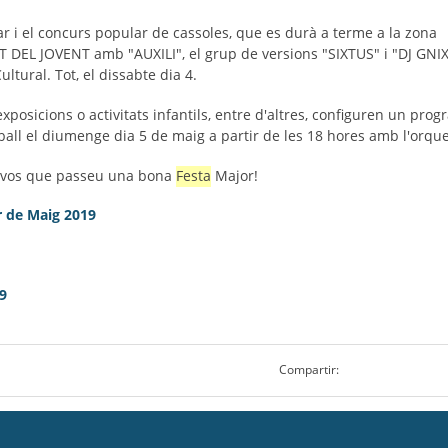
r i el concurs popular de cassoles, que es durà a terme a la zona
NIT DEL JOVENT amb "AUXILI", el
grup de versions
"SIXTUS" i "DJ GNI
Cultural. Tot, el dissabte dia 4.
exposicions o activitats infantils, entre d'altres, configuren un pro
e ball el diumenge dia 5 de maig a partir de les 18 hores amb l'orq
ar-vos que passeu una bona
Festa
Major!
 de Maig 2019
19
Compartir: