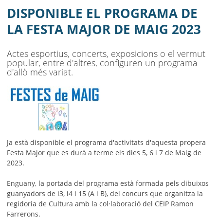
AJUNTAMENT
DISPONIBLE EL PROGRAMA DE
MUNICIPI
LA FESTA MAJOR DE MAIG 2023
SEU ELECTRÒNICA
Actes esportius, concerts, exposicions o el vermut
popular, entre d'altres, configuren un programa
BELL-LLOC SOLUCIONA
d'allò més variat.
Ja està disponible el programa d'activitats d'aquesta propera
Festa Major que es durà a terme els dies 5, 6 i 7 de Maig de
2023.
Enguany, la portada del programa està formada pels dibuixos
guanyadors de i3, i4 i 15 (A i B), del concurs que organitza la
regidoria de Cultura amb la col·laboració del CEIP Ramon
Farrerons.