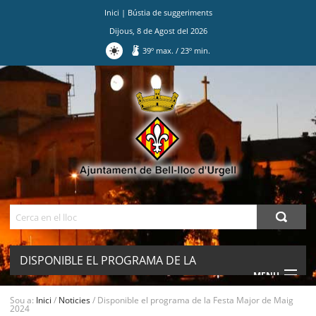
Inici
|
Bústia de suggeriments
Dijous
,
8
de
Agost
del
2026
39
º max.
/
23
º min.
Ves
al
contingut.
|
Salta
a
la
navegació
Cerca
DISPONIBLE EL PROGRAMA DE LA
MENU
FESTA MAJOR DE MAIG 2024
Sou a:
Inici
/
Noticies
/
Disponible el programa de la Festa Major de Maig
2024