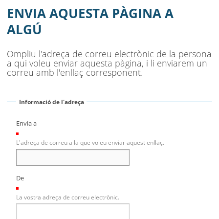
AJUNTAMENT
ENVIA AQUESTA PÀGINA A
MUNICIPI
ALGÚ
SEU ELECTRÒNICA
Ompliu l'adreça de correu electrònic de la persona
a qui voleu enviar aquesta pàgina, i li enviarem un
BELL-LLOC SOLUCIONA
correu amb l'enllaç corresponent.
Informació de l'adreça
Envia a
(Necessari)
L'adreça de correu a la que voleu enviar aquest enllaç.
De
(Necessari)
La vostra adreça de correu electrònic.