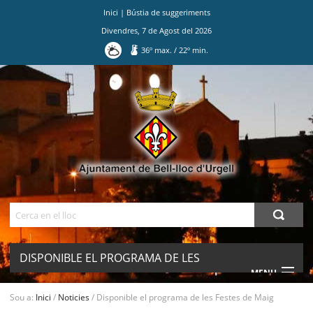
Inici
|
Bústia de suggeriments
Divendres
,
7
de
Agost
del
2026
36
º max.
/
22
º min.
Ves
al
contingut.
|
Salta
a
la
navegació
Cerca
DISPONIBLE EL PROGRAMA DE LES
MENU
FESTES DE MAIG
Sou a:
Inici
/
Noticies
/
Disponible el programa de les Festes de Maig