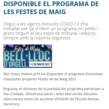
AJUNTAMENT
DISPONIBLE EL PROGRAMA DE
LES FESTES DE MAIG
MUNICIPI
SEU ELECTRÒNICA
Degut a les vigents mesures COVID-19 s'ha
treballat per tal d'oferir un programa on petits i
BELL-LLOC SOLUCIONA
grans tinguin el seu espai de trobada i esbarjo,
sempre amb la màxima seguretat.
Des d'avui mateix ja hi ha disponible el programa d'activitats
d'aquestes properes Festes de de Maig 2021.
Enguany, el dissenys de la portada del programa pertanyen a
Pau Campàs, Ghoufrana Gartit i Arlet Maruenda, dibuixos
seleccionats entre els alumnes d’Infantil de l’Escola Ramon
Farrerons. .