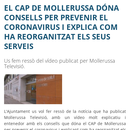
CORONAVIRUS I EXPLICA COM HA
EL CAP DE MOLLERUSSA DÓNA
REORGANITZAT ELS SEUS SERVEIS
CONSELLS PER PREVENIR EL
CORONAVIRUS I EXPLICA COM
AJUNTAMENT
HA REORGANITZAT ELS SEUS
MUNICIPI
SERVEIS
SEU ELECTRÒNICA
Us fem ressò del vídeo publicat per Mollerussa
BELL-LLOC SOLUCIONA
Televisió.
L'Ajuntament us vol fer ressò de la notícia que ha publicat
Mollerussa Televisió, amb un vídeo molt explicatiu i
entenedor amb els consells que dóna el CAP de Mollerussa
per prevenir el coronavirus i explicant com ha reorganitzat els