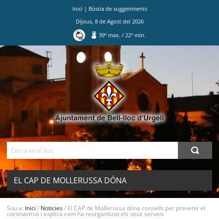
Inici
|
Bústia de suggeriments
Dijous
,
8
de
Agost
del
2026
39
º max.
/
22
º min.
Ves
al
contingut.
|
Salta
a
la
navegació
Cerca
EL CAP DE MOLLERUSSA DÓNA
CONSELLS PER PREVENIR EL
Sou a:
Inici
/
Noticies
/
El CAP de Mollerussa dóna consells per prevenir el
MENU
coronavirus i explica com ha reorganitzat els seus serveis