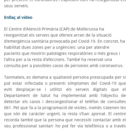
seus serveis.
Enllaç al vídeo
El Centre d’Atenció Primària (CAP) de Mollerussa ha
reorganitzat els serveis que ofereix arran de la situació
d’emergència sanitària provocada pel Covid-19. En concret, ha
habilitat dues zones per a urgències: una per atendre
pacients que mostrin patologies respiratòries o més greus i
l’altra per a la resta d’afeccions. També ha reservat una
consulta per a possibles casos de persones amb coronavirus.
Tanmateix, es demana a qualsevol persona preocupada per si
pot estar infectada o presenti símptomes del Covid-19 que
eviti desplaçar-se i utilitzi els serveis digitals que el
Departament de Salut ha implementat amb l’objectiu de
detectar els casos i descongestionar el telèfon de consultes
061. Pel que fa a la programació de visites, només s’atenen les
que són de caràcter urgent, la resta s’han ajornat. El centre
recorda també que la persona que necessiti contactar amb el
seu professional sanitari ho pot fer via telefònica o a través