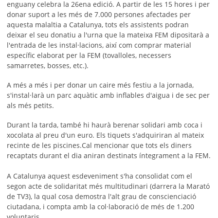
enguany celebra la 26ena edició. A partir de les 15 hores i per
donar suport a les més de 7.000 persones afectades per
aquesta malaltia a Catalunya, tots els assistents podran
deixar el seu donatiu a l'urna que la mateixa FEM dipositarà a
l'entrada de les instal·lacions, així com comprar material
específic elaborat per la FEM (tovalloles, necessers
samarretes, bosses, etc.).
A més a més i per donar un caire més festiu a la jornada,
s'instal·larà un parc aquàtic amb inflables d'aigua i de sec per
als més petits.
Durant la tarda, també hi haurà berenar solidari amb coca i
xocolata al preu d'un euro. Els tiquets s'adquiriran al mateix
recinte de les piscines.Cal mencionar que tots els diners
recaptats durant el dia aniran destinats íntegrament a la FEM.
A Catalunya aquest esdeveniment s'ha consolidat com el
segon acte de solidaritat més multitudinari (darrera la Marató
de TV3), la qual cosa demostra l'alt grau de conscienciació
ciutadana, i compta amb la col·laboració de més de 1.200
voluntaris.