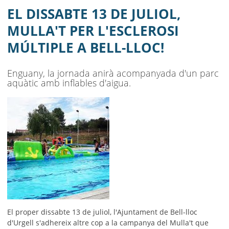
LLOC!
EL DISSABTE 13 DE JULIOL,
AJUNTAMENT
MULLA'T PER L'ESCLEROSI
MÚLTIPLE A BELL-LLOC!
MUNICIPI
SEU ELECTRÒNICA
Enguany, la jornada anirà acompanyada d'un parc
aquàtic amb inflables d'aigua.
BELL-LLOC SOLUCIONA
El proper dissabte 13 de juliol, l'Ajuntament de Bell-lloc
d'Urgell s'adhereix altre cop a la campanya del Mulla't que