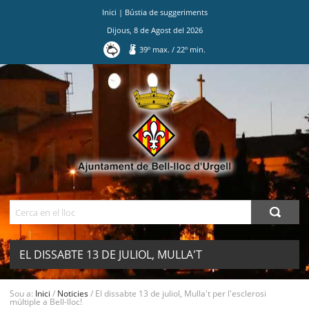
Inici
|
Bústia de suggeriments
Dijous
,
8
de
Agost
del
2026
39
º max.
/
22
º min.
Ves
al
contingut.
|
Salta
a
la
navegació
Cerca
EL DISSABTE 13 DE JULIOL, MULLA'T
PER L'ESCLEROSI MÚLTIPLE A BELL-
MENU
Sou a:
Inici
/
Noticies
/
El dissabte 13 de juliol, Mulla't per l'esclerosi
múltiple a Bell-lloc!