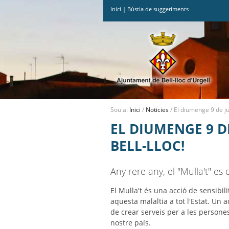
Inici
|
Bústia de suggeriments
Ves
al
contingut.
|
Salta
a
la
navegació
Sou a:
Inici
/
Noticies
/
El diumenge 9 de juli
EL DIUMENGE 9 DE
BELL-LLOC!
Any rere any, el "Mulla't" es
El Mulla't és una acció de sensibil
aquesta malaltia a tot l'Estat. Un 
de crear serveis per a les persones
nostre país.