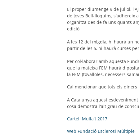
El proper diumenge 9 de juliol, l'A
de Joves Bell-lloquins, s'adhereix 
organitza des de fa uns quants any
edició
A les 12 del migdia, hi haurà un n
partir de les 5, hi haurà curses pe
Per col·laborar amb aquesta Fundac
que la mateixa FEM haurà dipositat 
la FEM (tovalloles, necessers samar
Cal mencionar que tots els diners 
A Catalunya aquest esdeveniment s'
cosa demostra l'alt grau de consci
Cartell Mulla't 2017
Web Fundació Esclerosi Múltiple