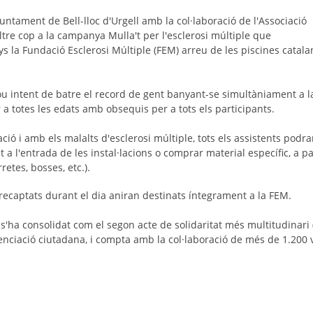
juntament de Bell-lloc d'Urgell amb la col·laboració de l'Associació
altre cop a la campanya Mulla't per l'esclerosi múltiple que
s la Fundació Esclerosi Múltiple (FEM) arreu de les piscines catal
ou intent de batre el record de gent banyant-se simultàniament a la
r a totes les edats amb obsequis per a tots els participants.
ió i amb els malalts d'esclerosi múltiple, tots els assistents podra
a l'entrada de les instal·lacions o comprar material específic, a pa
retes, bosses, etc.).
recaptats durant el dia aniran destinats íntegrament a la FEM.
ha consolidat com el segon acte de solidaritat més multitudinari (
enciació ciutadana, i compta amb la col·laboració de més de 1.200 v