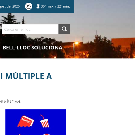
gost
del
2026
36
º max.
/
22
º min.
Cerca
BELL-LLOC SOLUCIONA
I MÚLTIPLE A
atalunya.
l