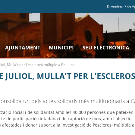
Divendres
,
7
de
A
AJUNTAMENT
MUNICIPI
SEU ELECTRÒNICA
ol, Mulla't per l'esclerosi múltiple a Bell-lloc!
 JULIOL, MULLA'T PER L'ESCLEROS
 consolida un dels actes solidaris més multitudinaris a C
ització social i de solidaritat amb les 40.000 persones que pateixen
acte de participació ciutadana i de captació de fons, amb l'objectiu
 afectades i donar suport a la investigació de l'esclerosi múltiple a