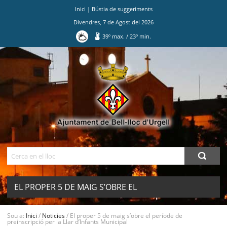
Inici
|
Bústia de suggeriments
Divendres
,
7
de
Agost
del
2026
39
º max.
/
23
º min.
Ves
al
contingut.
|
Salta
a
la
navegació
Cerca
EL PROPER 5 DE MAIG S’OBRE EL
PERÍODE DE PREINSCRIPCIÓ PER LA
MENU
Sou a:
Inici
/
Noticies
/
El proper 5 de maig s’obre el període de
preinscripció per la Llar d’Infants Municipal