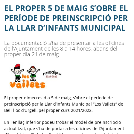
LLAR D’INFANTS MUNICIPAL
EL PROPER 5 DE MAIG S’OBRE EL
AJUNTAMENT
PERÍODE DE PREINSCRIPCIÓ PER
LA LLAR D’INFANTS MUNICIPAL
MUNICIPI
SEU ELECTRÒNICA
La documentació s'ha de presentar a les oficines
de l’Ajuntament de les 8 a 14 hores, abans del
BELL-LLOC SOLUCIONA
proper dia 21 de maig.
El proper dimecres dia 5 de maig, s’obre el període de
preinscripció per la Llar
d’Infants Municipal “Los Vailets” de
Bell-lloc d’Urgell, pel proper curs 2021/2022.
En l'enllaç inferior podeu trobar el model de preinscripció
actualitzat, que s'ha de portar a les oficines de l’Ajuntament