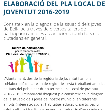
AJUNTAMENT
ELABORACIÓ DEL PLA LOCAL DE
JOVENTUT 2016-2019
MUNICIPI
SEU ELECTRÒNICA
Consisteix en la diagnosi de la situació dels joves
de Bell-lloc a través de diversos tallers de
BELL-LLOC SOLUCIONA
participació amb les associacions i amb tots els
ciutadans en general.
L’Ajuntament, des de la regidoria de Joventut i amb la
col·laboració de la resta de regidories, està treballant amb les
entitats del poble per dur a terme el Pla Local de Joventut
2016-2019. L'elaboració d'aquest pla consisteix en la diagnosi
de la situació dels joves del nostre municipi en diferents
àmbits (integració social, habitatge, educació, participació,
salut, cultura i tradicions, esport...) i l’adopció d’una sèrie de