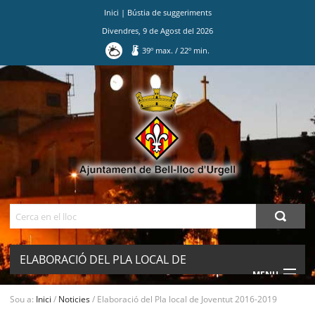
Inici
|
Bústia de suggeriments
Divendres
,
9
de
Agost
del
2026
39
º max.
/
22
º min.
Ves
al
contingut.
|
Salta
a
la
navegació
Cerca
ELABORACIÓ DEL PLA LOCAL DE
MENU
JOVENTUT 2016-2019
Sou a:
Inici
/
Noticies
/
Elaboració del Pla local de Joventut 2016-2019