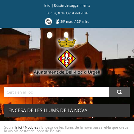
Inici
|
Bústia de suggeriments
Dijous
,
8
de
Agost
del
2026
39
º max.
/
22
º min.
Ves
al
contingut.
|
Salta
a
la
navegació
Cerca
ENCESA DE LES LLUMS DE LA NOVA
PASSAREL·LA QUE CREUA LA VIA ALS
MENU
Sou a:
Inici
/
Noticies
/
Encesa de les llums de la nova passarel·la que creua
la via als costat del pont de Bellvís