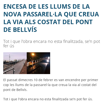
COSTAT DEL PONT DE BELLVÍS
ENCESA DE LES LLUMS DE LA
AJUNTAMENT
NOVA PASSAREL·LA QUE CREUA
LA VIA ALS COSTAT DEL PONT
MUNICIPI
DE BELLVÍS
SEU ELECTRÒNICA
Tot i que l'obra encara no esta finalitzada, se'n pot
BELL-LLOC SOLUCIONA
fer ús
El passat dimecres 10 de febrer es van encendre per primer
cop les llums de la passarel·la que creua la via al costat del
pont de Bellvís.
Tot i que l'obra encara no esta finalitzada se'n pot fer ús.