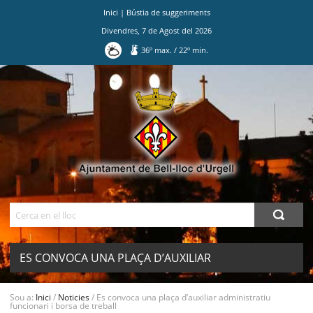
Inici
|
Bústia de suggeriments
Divendres
,
7
de
Agost
del
2026
36
º max.
/
22
º min.
Ves
al
contingut.
|
Salta
a
la
navegació
Cerca
ES CONVOCA UNA PLAÇA D’AUXILIAR
ADMINISTRATIU FUNCIONARI I BORSA
MENU
Sou a:
Inici
/
Noticies
/
Es convoca una plaça d’auxiliar administratiu
funcionari i borsa de treball