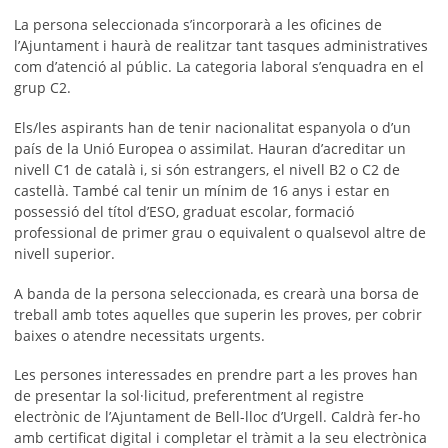
La persona seleccionada s’incorporarà a les oficines de
l’Ajuntament i haurà de realitzar tant tasques administratives
com d’atenció al públic. La categoria laboral s’enquadra en el
grup C2.
Els/les aspirants han de tenir nacionalitat espanyola o d’un
país de la Unió Europea o assimilat. Hauran d’acreditar un
nivell C1 de català i, si són estrangers, el nivell B2 o C2 de
castellà. També cal tenir un mínim de 16 anys i estar en
possessió del títol d’ESO, graduat escolar, formació
professional de primer grau o equivalent o qualsevol altre de
nivell superior.
A banda de la persona seleccionada, es crearà una borsa de
treball amb totes aquelles que superin les proves, per cobrir
baixes o atendre necessitats urgents.
Les persones interessades en prendre part a les proves han
de presentar la sol·licitud, preferentment al registre
electrònic de l’Ajuntament de Bell-lloc d’Urgell. Caldrà fer-ho
amb certificat digital i completar el tràmit a la seu electrònica