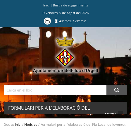
Inici
|
Bústia de suggeriments
Divendres
,
9
de
Agost
del
2026
40
º max.
/
21
º min.
Ves
al
contingut.
|
Salta
a
la
navegació
Cerca
FORMULARI PER A L'ELABORACIÓ DEL
MENU
PLA LOCAL DE JOVENTUT
Sou a:
Inici
/
Noticies
/
Formulari per a l'elaboració del Pla Local de Joventut