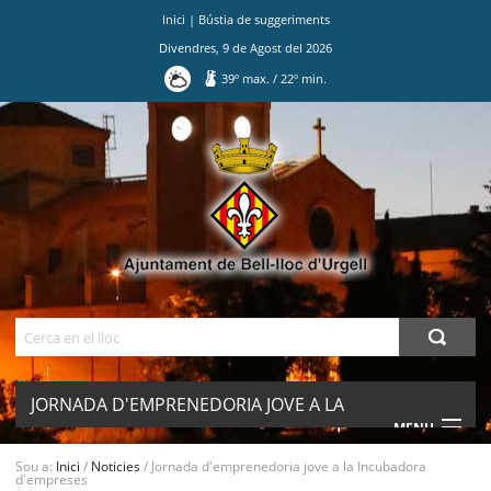
Inici
|
Bústia de suggeriments
Divendres
,
9
de
Agost
del
2026
39
º max.
/
22
º min.
Ves
al
contingut.
|
Salta
a
la
navegació
Cerca
JORNADA D'EMPRENEDORIA JOVE A LA
MENU
INCUBADORA D'EMPRESES
Sou a:
Inici
/
Noticies
/
Jornada d'emprenedoria jove a la Incubadora
d'empreses