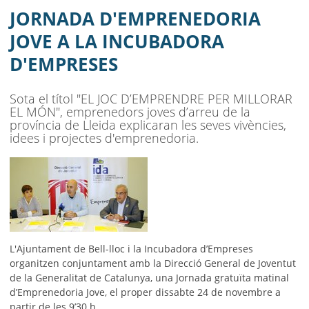
AJUNTAMENT
JORNADA D'EMPRENEDORIA
MUNICIPI
JOVE A LA INCUBADORA
D'EMPRESES
SEU ELECTRÒNICA
BELL-LLOC SOLUCIONA
Sota el títol "EL JOC D’EMPRENDRE PER MILLORAR
EL MÓN", emprenedors joves d’arreu de la
província de Lleida explicaran les seves vivències,
idees i projectes d'emprenedoria.
L'Ajuntament de Bell-lloc i la Incubadora d’Empreses
organitzen conjuntament amb la Direcció General de Joventut
de la Generalitat de Catalunya, una Jornada gratuïta matinal
d’Emprenedoria Jove, el proper dissabte 24 de novembre a
partir de les 9’30 h.