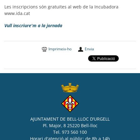
Les inscripcions són gratuïtes al web de la Incubadora
www.ida.cat
Vull i
nscriure'm a la jornada
Imprimeix-ho
Envia
AJUNTAMENT DE BELL-LLOC D’URGELL
Pl. Major, 8 25220 Bell-lloc
Tel. 973 560 100
Horari d'atenció al públic: de 8h a 14h