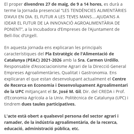
El proper
divendres 27 de maig, de 9 a 14 hores,
es durà a
terme la Jornada presencial “LES TENDÈNCIES ALIMENTÀRIES
D’AVUI EN DIA. EL FUTUR A LES TEVES MANS....AJUDA’NS A
IDEAR EL FUTUR DE LA INNOVACIÓ AGROALIMENTÀRIA DE
PONENT”, a la Incubadora d’Empreses de l’Ajuntament de
Bell-lloc d’Urgell.
En aquesta jornada ens explicaran les principals
característiques del
Pla Estratègic de l'Alimentació de
Catalunya (PEAC) 2021-2026
amb la
Sra. Carmen Urdillo
,
Responsable d’Associacionisme Agrari de la Direcció General
Empreses Agroalimentàries, Qualitat i Gastronomia. Ens
explicaran el que estan desenvolupant actualment el
Centre
de Recerca en Economia i Desenvolupament Agroalimentari
de la UPC
mitjançant el
Sr. José M. Gil
, Dir. del CREDA i Prof.
d’Economia Agrícola a la Univ. Politècnica de Catalunya (UPC) i
tindrem
dues taules participatives.
L'acte està obert a qualsevol persona del sector agrari i
ramader, de la indústria agroalimentària, de la recerca,
educació, administració pública, etc.