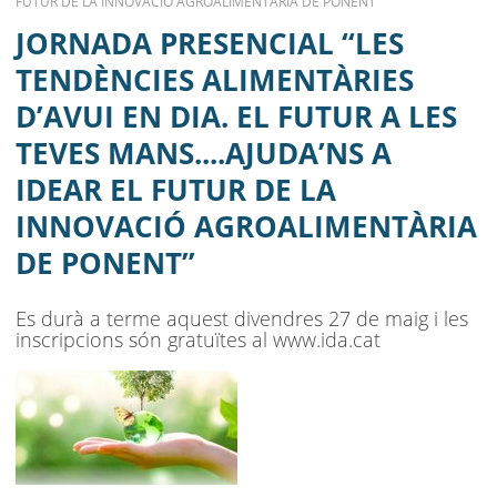
FUTUR DE LA INNOVACIÓ AGROALIMENTÀRIA DE PONENT”
EN DIA. EL FUTUR A LES TEVES
MENU
JORNADA PRESENCIAL “LES
MANS....AJUDA’NS A IDEAR EL FUTUR
TENDÈNCIES ALIMENTÀRIES
DE LA INNOVACIÓ AGROALIMENTÀRIA
D’AVUI EN DIA. EL FUTUR A LES
DE PONENT”
TEVES MANS....AJUDA’NS A
IDEAR EL FUTUR DE LA
AJUNTAMENT
INNOVACIÓ AGROALIMENTÀRIA
MUNICIPI
DE PONENT”
SEU ELECTRÒNICA
Es durà a terme aquest divendres 27 de maig i les
BELL-LLOC SOLUCIONA
inscripcions són gratuïtes al www.ida.cat