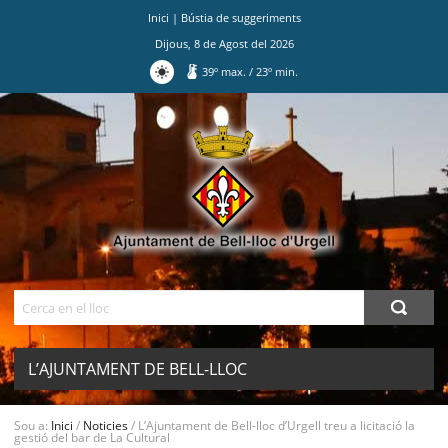
Inici
|
Bústia de suggeriments
Dijous
,
8
de
Agost
del
2026
39
º max.
/
23
º min.
Ves
al
contingut.
|
Salta
a
la
navegació
Cerca
L’AJUNTAMENT DE BELL-LLOC
D’URGELL TREU A LICITACIÓ LA
MENU
Sou a:
Inici
/
Noticies
/
L’Ajuntament de Bell-lloc d’Urgell treu a licitació la
gestió del bar de La Cultural