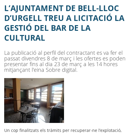
GESTIÓ DEL BAR DE LA CULTURAL
L’AJUNTAMENT DE BELL-LLOC
AJUNTAMENT
D’URGELL TREU A LICITACIÓ LA
GESTIÓ DEL BAR DE LA
MUNICIPI
CULTURAL
SEU ELECTRÒNICA
La publicació al perfil del contractant es va fer el
BELL-LLOC SOLUCIONA
passat divendres 8 de març i les ofertes es poden
presentar fins al dia 23 de març a les 14 hores
mitjançant l'eina Sobre digital.
Un cop finalitzats els tràmits per recuperar-ne l’explotació,