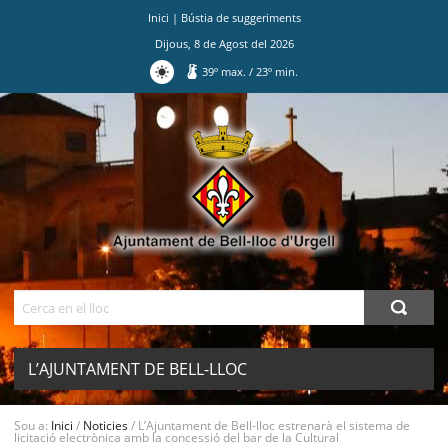
Inici
|
Bústia de suggeriments
Dijous
,
8
de
Agost
del
2026
39
º max.
/
23
º min.
Ves
al
contingut.
|
Salta
a
la
navegació
Cerca
L’AJUNTAMENT DE BELL-LLOC
ESTRENARÀ EL SISTEMA DE LICITACIÓ
Sou a:
Inici
/
Noticies
/
L’Ajuntament de Bell-lloc estrenarà el sistema de
MENU
licitació electrònica amb la concessió del bar de la Cultural