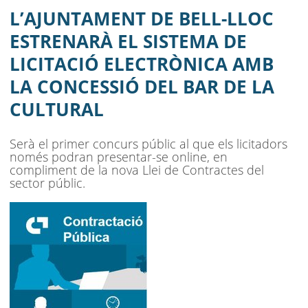
ELECTRÒNICA AMB LA CONCESSIÓ
L’AJUNTAMENT DE BELL-LLOC
DEL BAR DE LA CULTURAL
ESTRENARÀ EL SISTEMA DE
LICITACIÓ ELECTRÒNICA AMB
AJUNTAMENT
LA CONCESSIÓ DEL BAR DE LA
MUNICIPI
CULTURAL
SEU ELECTRÒNICA
Serà el primer concurs públic al que els licitadors
BELL-LLOC SOLUCIONA
només podran presentar-se online, en
compliment de la nova Llei de Contractes del
sector públic.